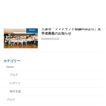
子育てと仕事の両立に疲れたとき・・・
News
2024年10月21日
三原市「ママドラフト会議inみはら」見
News
学者募集のお知らせ
2024年9月21日
カテゴリー
News
ブログ
レポート
海外支援
ブログ