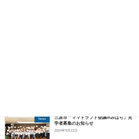
子育て女性の復職：適切な時期を見極め
News
るためのポイント
2024年12月21日
双子育児から保育士資格取得、そして復
News
職へ：私の挑戦と学び
2024年11月1日
子育てと仕事の両立に疲れたとき・・・
News
2024年10月21日
三原市「ママドラフト会議inみはら」見
News
学者募集のお知らせ
2024年9月21日