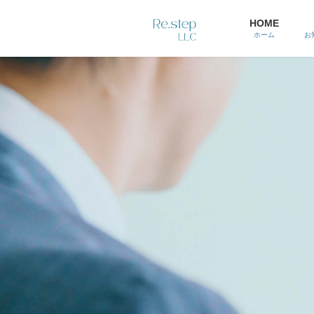
コ
ナ
ン
ビ
HOME
テ
ゲ
ホーム
お
ン
ー
ツ
シ
へ
ョ
ス
ン
キ
に
ッ
移
プ
動